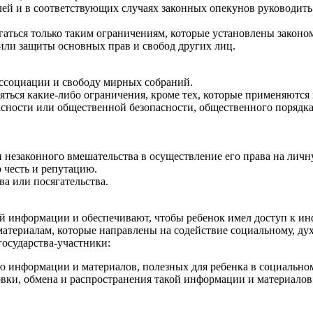
елей и в соответствующих случаях законных опекунов руководит
гаться только таким ограничениям, которые установлены законо
 или защиты основных прав и свобод других лиц.
 ассоциации и свободу мирных собраний.
ться какие-либо ограничения, кроме тех, которые применяются 
сности или общественной безопасности, общественного порядка (
и незаконного вмешательства в осуществление его права на ли
 честь и репутацию.
ва или посягательства.
ой информации и обеспечивают, чтобы ребенок имел доступ к и
атериалам, которые направлены на содействие социальному, ду
государства-участники:
 информации и материалов, полезных для ребенка в социальном 
овки, обмена и распространения такой информации и материало