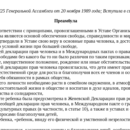
25 Генеральной Ассамблеи от 20 ноября 1989 года; Вступила в си
Преамбула
 соответствии с принципами, провозглашенными в Уставе Орган
а являются основой обеспечения свободы, справедливости и мир
вердили в Уставе свою веру в основные права человека, в дос
 условий жизни при большей свободе,
 декларации прав человека и в Международных пактах о правах 
бодами без какого бы то ни было различия по таким признакам, 
, имущественное положение, рождение или иные обстоятельства
декларации прав человека провозгласила, что дети имеют прав
и естественной среде для роста и благополучия всех ее членов и
ебя обязанности в рамках общества,
 его личности необходимо расти в семейном окружении, в атмосф
амостоятельной жизни в обществе и воспитан в духе идеалов, п
нства и солидарности,
ите ребенка была предусмотрена в Женевской Декларации прав ре
сеобщей декларации прав человека, в Международном пакте о гра
ультурных правах (в частности, в статье 10), а также в устава
росами благополучия детей,
ребенка, «ребенок, ввиду его физической и умственной незрелост
принципах, касающихся защиты и благополучия детей, особенно