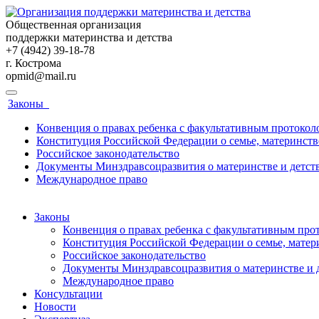
Общественная организация
поддержки материнства и детства
+7 (4942) 39-18-78
г. Кострома
opmid@mail.ru
Законы
Конвенция о правах ребенка с факультативным протокол
Конституция Российской Федерации о семье, материнстве
Российское законодательство
Документы Минздравсоцразвития о материнстве и детст
Международное право
Законы
Конвенция о правах ребенка с факультативным про
Конституция Российской Федерации о семье, матери
Российское законодательство
Документы Минздравсоцразвития о материнстве и 
Международное право
Консультации
Новости