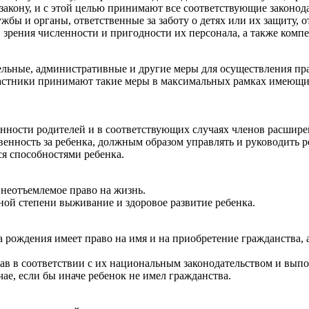
 закону, и с этой целью принимают все соответствующие законо
ужбы и органы, ответственные за заботу о детях или их защиту
и зрения численности и пригодности их персонала, а также компе
ельные, административные и другие меры для осуществления п
астники принимают такие меры в максимальных рамках имеющихс
занности родителей и в соответствующих случаях членов расшир
твенность за ребенка, должным образом управлять и руководить
ся способностями ребенка.
 неотъемлемое право на жизнь.
ной степени выживание и здоровое развитие ребенка.
а рождения имеет право на имя и на приобретение гражданства, а
рав в соответствии с их национальным законодательством и вып
ае, если бы иначе ребенок не имел гражданства.