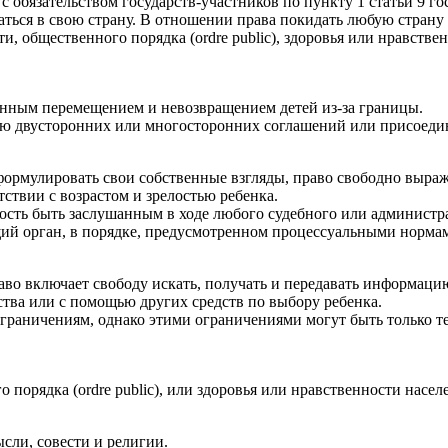
с обязательством государств-участников по пункту 1 статьи 9 г
аться в свою страну. В отношении права покидать любую страну 
, общественного порядка (ordre public), здоровья или нравстве
онным перемещением и невозвращением детей из-за границы.
нию двусторонних или многосторонних соглашений или присоед
формулировать свои собственные взгляды, право свободно выраж
ствии с возрастом и зрелостью ребенка.
жность быть заслушанным в ходе любого судебного или администр
щий орган, в порядке, предусмотренном процессуальными нормам
аво включает свободу искать, получать и передавать информацию
тва или с помощью других средств по выбору ребенка.
ограничениям, однако этими ограничениями могут быть только т
 порядка (ordre public), или здоровья или нравственности насел
сли, совести и религии.