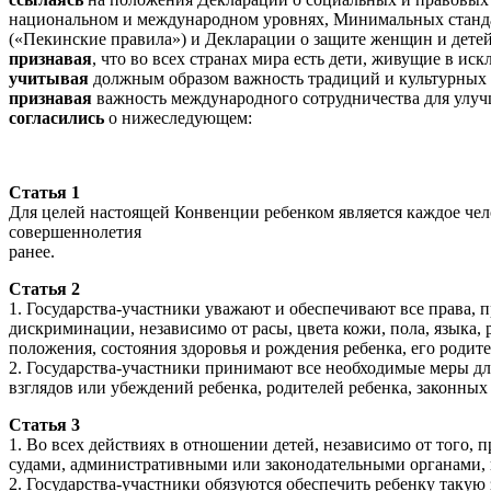
национальном и международном уровнях, Минимальных станд
(«Пекинские правила») и Декларации о защите женщин и детей
признавая
, что во всех странах мира есть дети, живущие в и
учитывая
должным образом важность традиций и культурных ц
признавая
важность международного сотрудничества для улучш
согласились
о нижеследующем:
Статья 1
Для целей настоящей Конвенции ребенком является каждое чело
совершеннолетия
ранее.
Статья 2
1. Государства-участники уважают и обеспечивают все права,
дискриминации, независимо от расы, цвета кожи, пола, языка
положения, состояния здоровья и рождения ребенка, его родит
2. Государства-участники принимают все необходимые меры дл
взглядов или убеждений ребенка, родителей ребенка, законных
Статья 3
1. Во всех действиях в отношении детей, независимо от тог
судами, административными или законодательными органами, 
2. Государства-участники обязуются обеспечить ребенку такую