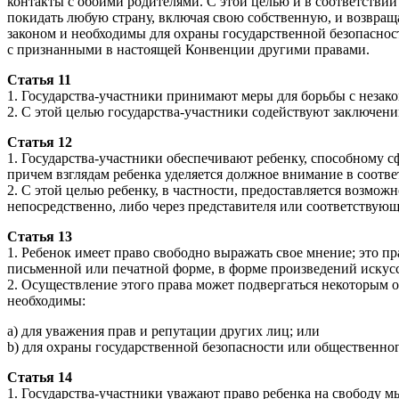
контакты с обоими родителями. С этой целью и в соответствии 
покидать любую страну, включая свою собственную, и возвращ
законом и необходимы для охраны государственной безопасности
с признанными в настоящей Конвенции другими правами.
Статья 11
1. Государства-участники принимают меры для борьбы с незак
2. С этой целью государства-участники содействуют заключе
Статья 12
1. Государства-участники обеспечивают ребенку, способному с
причем взглядам ребенка уделяется должное внимание в соответ
2. С этой целью ребенку, в частности, предоставляется возмо
непосредственно, либо через представителя или соответствую
Статья 13
1. Ребенок имеет право свободно выражать свое мнение; это пр
письменной или печатной форме, в форме произведений искусс
2. Осуществление этого права может подвергаться некоторым 
необходимы:
a) для уважения прав и репутации других лиц; или
b) для охраны государственной безопасности или общественного
Статья 14
1. Государства-участники уважают право ребенка на свободу мы