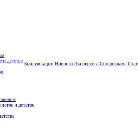
ом
 и детстве
Консультации
Новости
Экспертиза
Соц реклама
Стат
ве
токолом
нстве и детстве
детстве