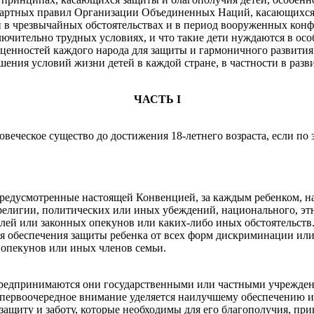
артных правил Организации Объединенных Наций, касающихся 
 в чрезвычайных обстоятельствах и в период вооруженных конф
сключительно трудных условиях, и что такие дети нуждаются в ос
енностей каждого народа для защиты и гармоничного развития
ения условий жизни детей в каждой стране, в частности в разв
ЧАСТЬ I
веческое существо до достижения 18-летнего возраста, если по 
 предусмотренные настоящей Конвенцией, за каждым ребенком, н
, религии, политических или иных убеждений, национального, э
елей или законных опекунов или каких-либо иных обстоятельств
я обеспечения защиты ребенка от всех форм дискриминации или 
 опекунов или иных членов семьи.
о, предпринимаются они государственными или частными учрежд
первоочередное внимание уделяется наилучшему обеспечению и
 защиту и заботу, которые необходимы для его благополучия, при