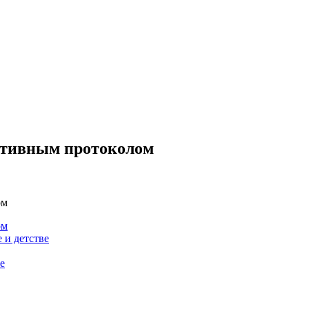
тативным протоколом
ом
ом
 и детстве
е