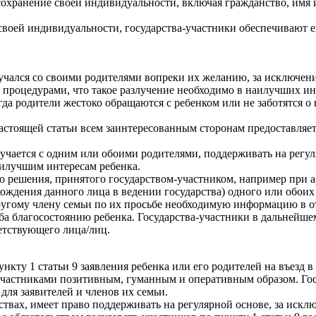
сохранение своей индивидуальности, включая гражданство, имя и
в своей индивидуальности, государства-участники обеспечивают
лучался со своими родителями вопреки их желанию, за исключени
процедурами, что такое разлучение необходимо в наилучших инт
да родители жестоко обращаются с ребенком или не заботятся о
настоящей статьи всем заинтересованным сторонам предоставляет
злучается с одним или обоими родителями, поддерживать на рег
аилучшим интересам ребенка.
либо решения, принятого государством-участником, например при
ждения данного лица в ведении государства) одного или обоих 
 другому члену семьи по их просьбе необходимую информацию в
ба благосостоянию ребенка. Государства-участники в дальнейше
етствующего лица/лиц.
ункту 1 статьи 9 заявления ребенка или его родителей на въезд в
участниками позитивным, гуманным и оперативным образом. Гос
ля заявителей и членов их семьи.
ствах, имеет право поддерживать на регулярной основе, за иск