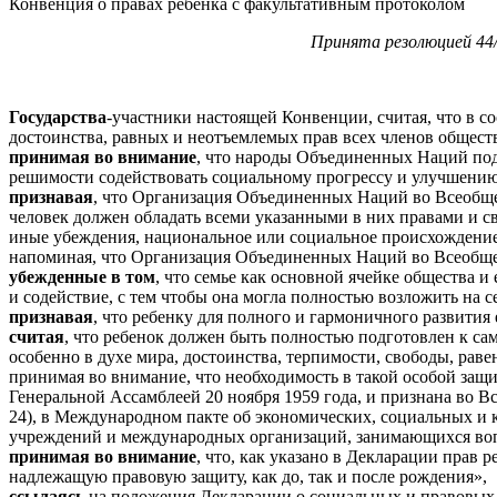
Конвенция о правах ребенка с факультативным протоколом
Принята резолюцией 44/
Государства
-участники настоящей Конвенции, считая, что в
достоинства, равных и неотъемлемых прав всех членов обществ
принимая во внимание
, что народы Объединенных Наций подт
решимости содействовать социальному прогрессу и улучшению
признавая
, что Организация Объединенных Наций во Всеобщей
человек должен обладать всеми указанными в них правами и сво
иные убеждения, национальное или социальное происхождение
напоминая, что Организация Объединенных Наций во Всеобщей 
убежденные в том
, что семье как основной ячейке общества 
и содействие, с тем чтобы она могла полностью возложить на с
признавая
, что ребенку для полного и гармоничного развития
считая
, что ребенок должен быть полностью подготовлен к с
особенно в духе мира, достоинства, терпимости, свободы, раве
принимая во внимание, что необходимость в такой особой защ
Генеральной Ассамблеей 20 ноября 1959 года, и признана во В
24), в Международном пакте об экономических, социальных и к
учреждений и международных организаций, занимающихся воп
принимая во внимание
, что, как указано в Декларации прав 
надлежащую правовую защиту, как до, так и после рождения»,
ссылаясь
на положения Декларации о социальных и правовых 