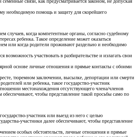
 семейные связи, как предусматривается законом, не допуская
 ему необходимую помощь и защиту для скорейшего
ем случаев, когда компетентные органы, согласно судебному
ересах ребенка. Такое определение может оказаться
 нем или когда родители проживают раздельно и необходимо
ся возможность участвовать в разбирательстве и излагать свои
улярной основе личные отношения и прямые контакты с обоими
 аресте, тюремном заключении, высылке, депортации или смерти
родителей или ребенка, такое государство-участник
 отношении местонахождения отсутствующего члена/членов
м обеспечивают, чтобы представление такой просьбы само по
 государство-участник или выезд из него с целью
ударства-участники далее обеспечивают, чтобы представление
лючением особых обстоятельств, личные отношения и прямые