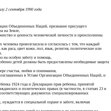
лу 2 сентября 1990 года
изации Объединенных Наций, признание присущего
а на Земле,
тоинство и ценность человеческой личности и преисполнены
человека провозгласила и согласилась с тем, что каждый
как раса, цвет кожи, пол, язык, религия, политические или
,
о на особую заботу и помощь,
 особенно детей должны быть предоставлены необходимые защита
ере счастья, любви и понимания,
ровозглашенных в Уставе Организации Объединенных Наций, и
бенка 1924 года и Декларации прав ребенка, принятой
жданских и политических правах (в частности, в статьях 23 и
х и соответствующих документах специализированных
и, нуждается в специальной охране и заботе, включая
 при передаче детей на воспитание и их усыновлении на