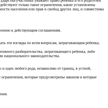
осударства-участники уважают право ребенка и его родителей
действуют только такие ограничения, какие установлены
нности населения или прав и свобод других лиц, и совместимы
инению к действующим соглашениям.
ать эти взгляды по всем вопросам, затрагивающим ребенка,
ативного разбирательства, затрагивающего ребенка, либо
и национального законодательства.
 и идеи любого рода, независимо от границ, в устной,
е ограничения, которые предусмотрены законом и которые
ения.