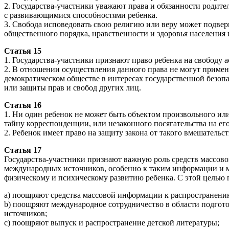
2. Государства-участники уважают права и обязанности родит
с развивающимися способностями ребенка.
3. Свобода исповедовать свою религию или веру может подвер
общественного порядка, нравственности и здоровья населения
Статья 15
1. Государства-участники признают право ребенка на свободу
2. В отношении осуществления данного права не могут применя
демократическом обществе в интересах государственной безопа
или защиты прав и свобод других лиц.
Статья 16
1. Ни один ребенок не может быть объектом произвольного ил
тайну корреспонденции, или незаконного посягательства на его
2. Ребенок имеет право на защиту закона от такого вмешательст
Статья 17
Государства-участники признают важную роль средств массов
международных источников, особенно к таким информации и м
физическому и психическому развитию ребенка. С этой целью 
a) поощряют средства массовой информации к распространению
b) поощряют международное сотрудничество в области подгот
источников;
c) поощряют выпуск и распространение детской литературы;