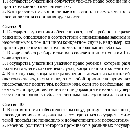
1. Государства-участники обязуются уважать право ребенка на 
противозаконного вмешательства.
2. Если ребенок незаконно лишается части или всех элементо
восстановления его индивидуальности.
Статья 9
1. Государства-участники обеспечивают, чтобы ребенок не раз
решению, определяют в соответствии с применимым законом и 
необходимым в том или ином конкретном случае, например, ког
принять решение относительно места проживания ребенка.
2. В ходе любого разбирательства в соответствии с пунктом 1 
точки зрения.
3. Государства-участники уважают право ребенка, который ра
родителями, за исключением случая, когда это противоречит н
4. В тех случаях, когда такое разлучение вытекает из какого-
(включая смерть, наступившую по любой причине во время нахо
предоставляет родителям, ребенку или, если это необходимо,
семьи, если предоставление этой информации не наносит ущер
себе не приводило к неблагоприятным последствиям для соотв
Статья 10
1. В соответствии с обязательством государств-участников по п
воссоединения семьи должны рассматриваться государствами-
такой просьбы не приводило к неблагоприятным последствиям д
2. Ребенок, родители которого проживают в различных государ