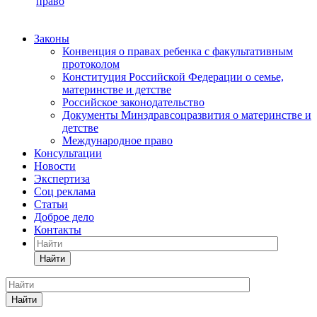
право
Законы
Конвенция о правах ребенка с факультативным
протоколом
Конституция Российской Федерации о семье,
материнстве и детстве
Российское законодательство
Документы Минздравсоцразвития о материнстве и
детстве
Международное право
Консультации
Новости
Экспертиза
Соц реклама
Статьи
Доброе дело
Контакты
Найти
Найти